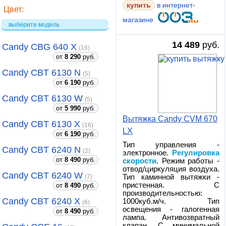
купить
в интернет-
Цвет:
магазине
выберите модель
14 489
руб.
Candy CBG 640 X
(16)
от
8 290
руб.
Candy CBT 6130 N
(5)
от
6 190
руб.
Candy CBT 6130 W
(5)
от
5 990
руб.
Вытяжка Candy CVM 670
Candy CBT 6130 X
(16)
LX
от
6 190
руб.
Тип управления -
Candy CBT 6240 N
(2)
электронное.
Регулировка
от
8 490
руб.
скорости
. Режим работы -
отвод/циркуляция воздуха.
Candy CBT 6240 W
Тип каминной вытяжки -
(7)
пристенная. С
от
8 490
руб.
производительностью:
Candy CBT 6240 X
1000куб.м/ч. Тип
(6)
освещения - галогенная
от
8 490
руб.
лампа. Антивозвратный
клапан. С минимальной