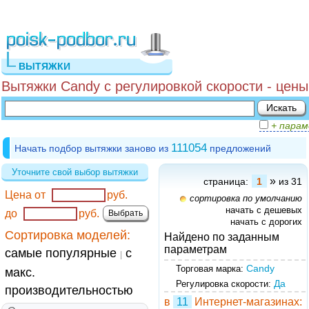
ВЫТЯЖКИ
Вытяжки Candy с регулировкой скорости - цены
+ пара
111054
Начать подбор вытяжки заново из
предложений
Уточните свой выбор вытяжки
»
страница:
1
из 31
Цена от
руб.
сортировка по умолчанию
начать с дешевых
до
руб.
начать с дорогих
Сортировка моделей:
Найдено по заданным
параметрам
самые популярные
с
|
Candy
Торговая марка:
макс.
Да
Регулировка скорости:
производительностью
в
11
Интернет-магазинах: