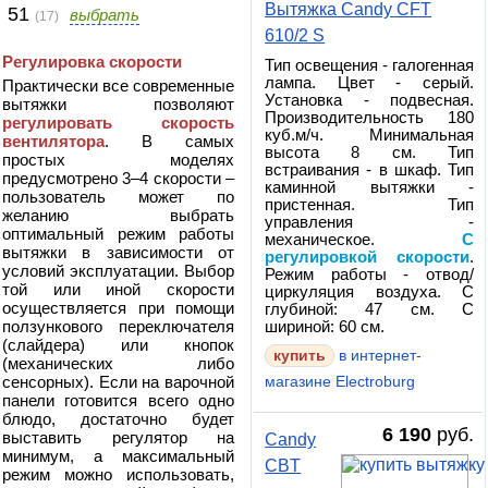
Вытяжка Candy CFT
51
выбрать
(17)
610/2 S
Регулировка скорости
Тип освещения - галогенная
лампа. Цвет - серый.
Практически все современные
Установка - подвесная.
вытяжки позволяют
Производительность 180
регулировать скорость
куб.м/ч. Минимальная
вентилятора
. В самых
высота 8 см. Тип
простых моделях
встраивания - в шкаф. Тип
предусмотрено 3–4 скорости –
каминной вытяжки -
пользователь может по
пристенная. Тип
желанию выбрать
управления -
оптимальный режим работы
механическое.
С
вытяжки в зависимости от
регулировкой скорости
.
условий эксплуатации. Выбор
Режим работы - отвод/
той или иной скорости
циркуляция воздуха. С
осуществляется при помощи
глубиной: 47 см. С
ползункового переключателя
шириной: 60 см.
(слайдера) или кнопок
в интернет-
(механических либо
сенсорных). Если на варочной
магазине Electroburg
панели готовится всего одно
блюдо, достаточно будет
6 190
руб.
выставить регулятор на
Candy
минимум, а максимальный
CBT
режим можно использовать,