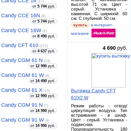
Candy CCE 16
(17)
высотой 71 см. Цвет -
от
5 744
руб.
серый. Установка -
каминная. С шириной: 60
Candy CCE 16N
(9)
см. С глубиной: 50 см.
от
5 744
руб.
купить
в интернет-
Candy CCE 16W
(6)
магазине
от
8 490
руб.
Candy CFT 610
(272)
4 690
руб.
от
4 637
руб.
Candy CGM 61 N
(14)
от
12 990
руб.
Candy CGM 61 W
(4)
от
14 490
руб.
Candy CGM 61 X
Вытяжка Candy CFT
(15)
от
12 990
руб.
610/2 W
Candy CGM 91 N
Режим работы - отвод/
(7)
циркуляция воздуха. Тип
от
14 990
руб.
встраивания - в шкаф.
Candy CGM 91 W
Цвет - серый. Установка -
(4)
подвесная.
от
14 990
руб.
Производительность 180