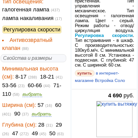
Тип освещения:
пристенная. Тип
управления -
галогенная лампа
(437)
механическое. Тип
освещения - галогенная
лампа накаливания
(17)
лампа. Цвет - серый.
Режим работы - отвод/
Регулировка скорости
циркуляция воздуха.
Регулировка скорости
.
Антивозвратный
Тип встраивания - в шкаф.
С производительностью:
клапан
(88)
180куб.м/ч. С минимальной
высотой 8 см. Установка -
Свойства и размеры
подвесная. С глубиной: 47
см. С шириной: 60 см.
Минимальная высота
в интернет-
(см):
8-17
18-21
(288)
(41)
магазине Встройка Соло
53-56
60-66
71-
(23)
(44)
110
выбрать
(58)
4 690
руб.
Ширина (см):
57
60
(16)
90
выбрать
(401)
(37)
Глубина (см):
28
29
(31)
47
49
50
(26)
(272)
(45)
(63)