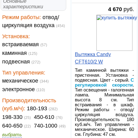
Основные
характеристики
4 670
руб.
Режим работы:
отвод/
циркуляция воздуха
(454)
Установка:
встраиваемая
(57)
каминная
(125)
Вытяжка Candy
подвесная
CFT610/2 W
(272)
Тип каминной вытяжки -
Тип управления:
пристенная. Установка -
механическое
подвесная. Цвет - серый.
С
(344)
регулировкой скорости
.
электронное
Тип освещения - галогенная
(110)
лампа. Минимальная
Производительность
высота 8 см. Тип
встраивания - в шкаф.
(куб.м/ч):
180-193
(282)
Режим работы - отвод/
циркуляция воздуха.
198-330
450-610
(25)
(76)
Производительность 180
куб.м/ч. Тип управления -
640-650
740-1000
(22)
(49)
механическое. Ширина: 60
выбрать
см. Глубина: 47 см.