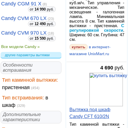
куб.м/ч. Тип управления -
Candy CGM 91 X
(8)
механическое. Тип
от
14 990
руб.
освещения - галогенная
лампа. Минимальная
Candy CVM 670 LX
(23)
высота 8 см. Тип каминной
от
12 490
руб.
вытяжки - пристенная.
С
регулировкой скорости
.
Candy CVM 970 LX
(18)
Ширина: 60 см. Глубина: 47
от
15 590
руб.
см.
Все модели Candy »
купить
в интернет-
магазине UnixMart.ru
другие параметры вытяжки
Особенности
4 690
руб.
встраивания
Тип каминной вытяжки:
пристенная
(454)
Тип встраивания:
в
шкаф
(329)
Вытяжка под шкаф
Дополнительные
Candy CFT 610/2N
характеристики
Тип каминной вытяжки -