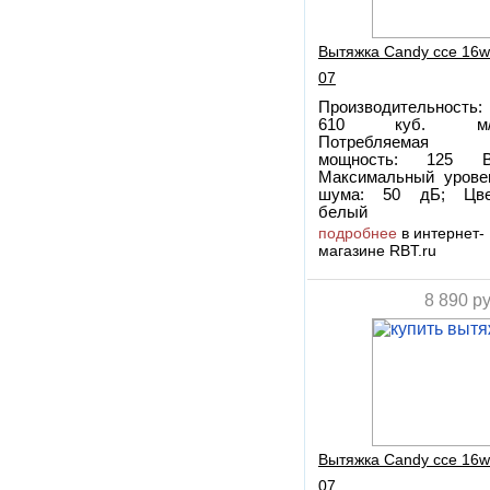
Вытяжка Candy cce 16w
07
Производительность:
610 куб. м/
Потребляемая
мощность: 125 В
Максимальный урове
шума: 50 дБ; Цве
белый
подробнее
в интернет-
магазине RBT.ru
8 890
ру
Вытяжка Candy cce 16w
07