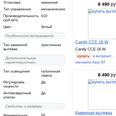
Установка
каминная
8 490
ру
Тип управления
механическое
Производительность
610
(куб.м/ч)
Цвет
белый
Особенности встраивания
Candy CCE 16 W
Тип каминной
пристенная
вытяжки
Candy CCE 16 W
купить
в интернет-
Дополнительные
характеристики
магазине Хаус БТ
Тип освещения
галогенная
8 490
ру
лампа
Регулировка
Да
скорости
Антивозвратный
Да
клапан
Свойства и размеры
Каминная вытяжка
Минимальная
56