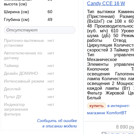
Candy CCE 16 W
высота (см)
Ширина (см)
60
Тип вытяжки Каминн
(Пристенная) Разме
Глубина (см)
49
(ВхШхГ) см 108 x 60
48 Производительнос
Отсутствуют
(куб. м/ч) 610 Урове
шума (дБ) 50 Режи
Приточно-вытяжные
нет
работы Отвод
установки
Циркуляция Количест
скоростей 3 Таймер Н
Автоотключение по
нет
Тип управлен
датчику
Механическое
Элементы управлен
Таймер
нет
Кнопочное Т
Дизайн ДОМИНО
нет
освещения Галогенн
лампа Количество ла
Интенсивный режим
нет
освещения 2 Мощнос
каждой лампы (Вт) 
Дисплей
нет
Фильтр Жировой Цв
Пульт ДУ
нет
Белый
Индикатор
нет
купить
в интернет-
загрязнения
магазине KomfortBT
фильтра
Сообщить об ошибке
в описании модели
8 890
ру