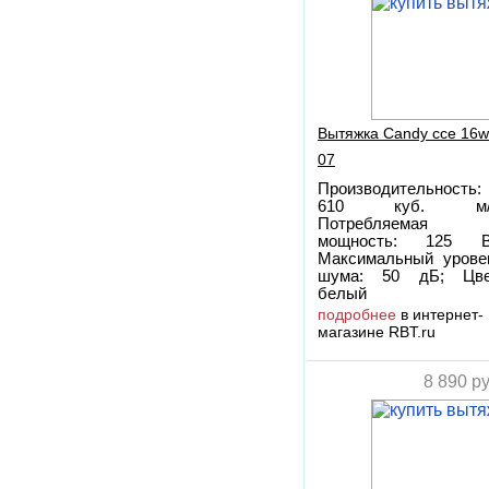
Вытяжка Candy cce 16w
07
Производительность:
610 куб. м/
Потребляемая
мощность: 125 В
Максимальный урове
шума: 50 дБ; Цве
белый
подробнее
в интернет-
магазине RBT.ru
8 890
ру