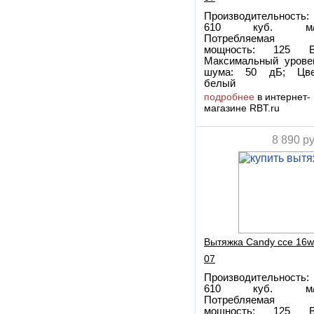
Производительность:
610 куб. м/
Потребляемая
мощность: 125 В
Максимальный урове
шума: 50 дБ; Цве
белый
подробнее
в интернет-
магазине RBT.ru
8 890
ру
Вытяжка Candy cce 16w
07
Производительность:
610 куб. м/
Потребляемая
мощность: 125 В