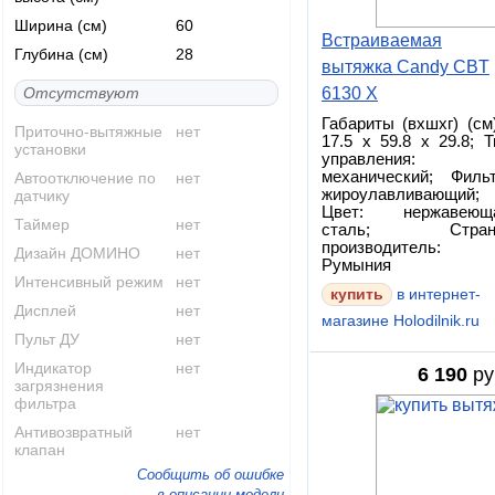
Ширина (см)
60
Встраиваемая
Глубина (см)
28
вытяжка Candy CBT
Отсутствуют
6130 X
Габариты (вхшхг) (см)
Приточно-вытяжные
нет
17.5 x 59.8 x 29.8; Т
установки
управления:
механический; Фильт
Автоотключение по
нет
жироулавливающий;
датчику
Цвет: нержавеющ
Таймер
нет
сталь; Стран
производитель:
Дизайн ДОМИНО
нет
Румыния
Интенсивный режим
нет
купить
в интернет-
Дисплей
нет
магазине Holodilnik.ru
Пульт ДУ
нет
Индикатор
нет
6 190
ру
загрязнения
фильтра
Антивозвратный
нет
клапан
Сообщить об ошибке
в описании модели