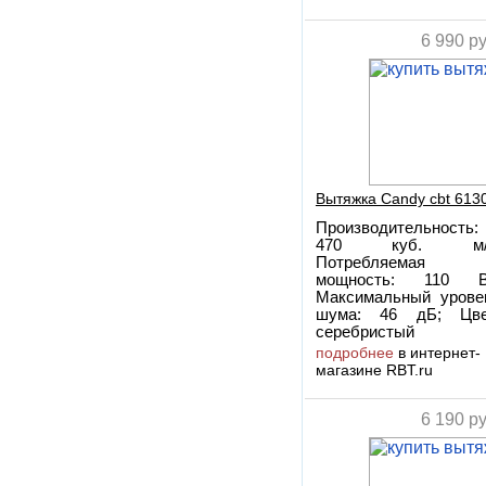
6 990
ру
Вытяжка Candy cbt 6130
Производительность:
470 куб. м/
Потребляемая
мощность: 110 В
Максимальный урове
шума: 46 дБ; Цве
серебристый
подробнее
в интернет-
магазине RBT.ru
6 190
ру