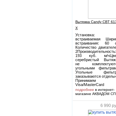
Вытяжка Candy CBT 61
X
Установка:
встраиваемая Шири
встраивания: 60 
Количество двигателе
2Производительность
193 куб. м/чЦве
серебристый Вытяж
не комплектуют
угольными фильтрам
Угольные фильт
заказываются отдельн
Принимаем
Visa/MasterCard
подробнее
в интернет-
магазине АКВАДОМ СП
6 990
ру