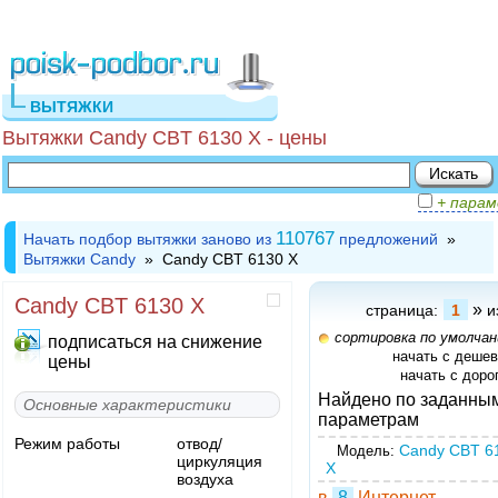
ВЫТЯЖКИ
Вытяжки Candy CBT 6130 X - цены
+ пара
110767
Начать подбор вытяжки заново из
предложений
»
Вытяжки Candy
» Candy CBT 6130 X
Candy CBT 6130 X
»
страница:
1
и
сортировка по умолча
подписаться на снижение
начать с деше
цены
начать с доро
Найдено по заданны
Основные характеристики
параметрам
Режим работы
отвод/
Candy CBT 6
Модель:
циркуляция
X
воздуха
в
8
Интернет-