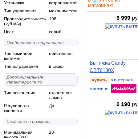
Установка
встраиваемая
магазинах:
Тип управления
механическое
6 999
ру
Производительность
198
(куб.м/ч)
Цвет
серый
Особенности встраивания
Тип каминной
пристенная
вытяжки
Вытяжка Candy
Тип встраивания
в шкаф
CBT6130X
Дополнительные
купить
в интернет-
характеристики
магазине
Тип освещения
галогенная
лампа
6 190
ру
Регулировка
Да
скорости
Свойства и размеры
Минимальная
18
высота (см)