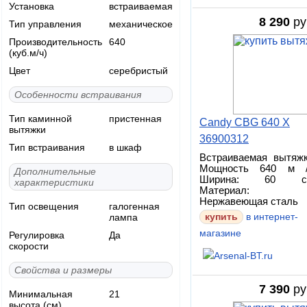
Установка
встраиваемая
8 290
ру
Тип управления
механическое
Производительность
640
(куб.м/ч)
Цвет
серебристый
Особенности встраивания
Тип каминной
пристенная
Candy CBG 640 X
вытяжки
36900312
Тип встраивания
в шкаф
Встраиваемая вытяжк
Мощность 640 м /
Дополнительные
Ширина: 60 с
характеристики
Материал:
Нержавеющая сталь
Тип освещения
галогенная
лампа
купить
в интернет-
магазине
Регулировка
Да
скорости
Свойства и размеры
7 390
ру
Минимальная
21
высота (см)