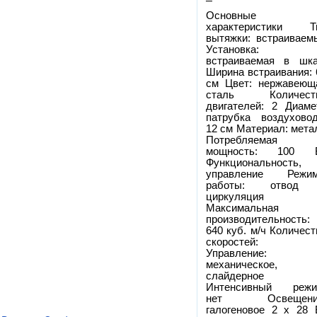
Основные
характеристики Т
вытяжки: встраиваем
Установка:
встраиваемая в шк
Ширина встраивания: 
см Цвет: нержавеющ
сталь Количест
двигателей: 2 Диаме
патрубка воздуховод
12 см Материал: мета
Потребляемая
мощность: 100 
Функциональность,
управление Режи
работы: отвод
циркуляция
Максимальная
производительность:
640 куб. м/ч Количест
скоростей: 
Управление:
механическое,
слайдерное
Интенсивный режи
нет Освещени
галогеновое 2 х 28 