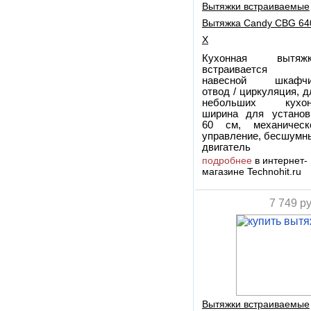
Вытяжки встраиваемые
Вытяжка Candy CBG 64
X
Кухонная вытяжк
встраивается
навесной шкафчи
отвод / циркуляция, д
небольших кухон
ширина для установ
60 см, механическ
управление, бесшумн
двигатель
подробнее
в интернет-
магазине Technohit.ru
7 749
ру
Вытяжки встраиваемые