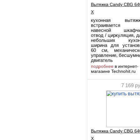
Вытяжка Candy CBG 64
X
кухонная вытяжк
встраивается
навесной шкафчи
отвод / циркуляция, д
небольших кухон
ширина для установ
60 см, механическ
управление, бесшумн
двигатель
подробнее
в интернет-
магазине Technohit.ru
7 169
ру
Вытяжка Candy CBG 64
X