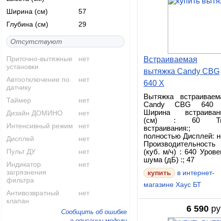
Ширина (см)
57
Глубина (см)
29
Отсутствуют
Приточно-вытяжные
нет
Встраиваемая
установки
вытяжка Candy CBG
Автоотключение по
нет
640 X
датчику
Вытяжка встраиваем
Таймер
нет
Candy CBG 640
Ширина встраиван
Дизайн ДОМИНО
нет
(см) : 60 Т
Интенсивный режим
нет
встраивания:;
полностью Дисплей: н
Дисплей
нет
Производительность
Пульт ДУ
нет
(куб. м/ч) : 640 Урове
шума (дБ) :; 47
Индикатор
нет
загрязнения
купить
в интернет-
фильтра
магазине Хаус БТ
Антивозвратный
нет
клапан
6 590
ру
Сообщить об ошибке
в описании модели