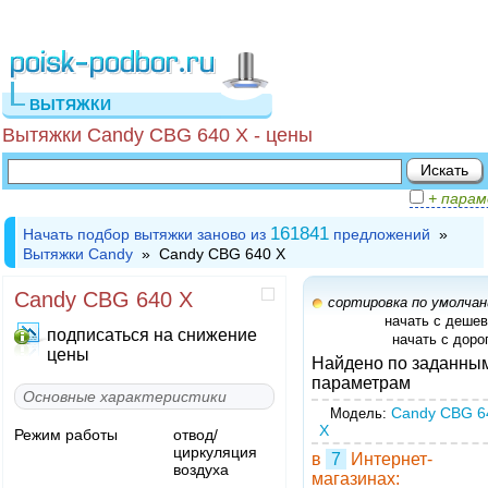
ВЫТЯЖКИ
Вытяжки Candy CBG 640 X - цены
+ пара
161841
Начать подбор вытяжки заново из
предложений
»
Вытяжки Candy
» Candy CBG 640 X
Candy CBG 640 X
сортировка по умолча
начать с деше
подписаться на снижение
начать с доро
цены
Найдено по заданны
параметрам
Основные характеристики
Candy CBG 6
Модель:
X
Режим работы
отвод/
циркуляция
в
7
Интернет-
воздуха
магазинах: