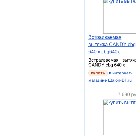
Встраиваемая
вытяжка CANDY cbg
640 x cbg640x
Встраиваемая вытяж
CANDY cbg 640 x
в интернет-
магазине Etalon-BT.ru
7 690
ру