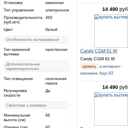
Установка
каминная
14 490
руб
Тип управления
электронное
Производительность
450
(куб.м/ч)
Цвет
белый
Особенности встраивания
Тип каминной
пристенная
Candy CGM 61 W
вытяжки
Candy CGM 61 W
Дополнительные
купить
в интернет-
характеристики
магазине Хаус БТ
Тип освещения
галогенная
лампа
14 490
руб
Регулировка
Да
скорости
Свойства и размеры
Минимальная
66
высота (см)
Ширина (см)
60