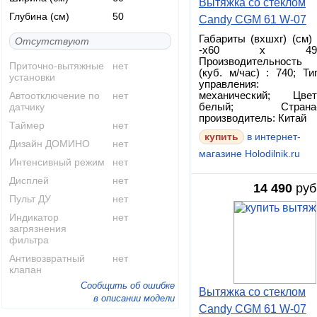
Вытяжка со стеклом
Глубина (см)
50
Candy CGM 61 W-07
Габариты (вхшхг) (см) 
Отсутствуют
-х60 x 49
Производительность
Приточно-вытяжные
нет
(куб. м/час) : 740; Ти
установки
управления:
Автоотключение по
нет
механический; Цвет
датчику
белый; Страна
производитель: Китай
Таймер
нет
купить
в интернет-
Дизайн ДОМИНО
нет
магазине Holodilnik.ru
Интенсивный режим
нет
Дисплей
нет
14 490
руб
Пульт ДУ
нет
Индикатор
нет
загрязнения
фильтра
Антивозвратный
нет
клапан
Сообщить об ошибке
Вытяжка со стеклом
в описании модели
Candy CGM 61 W-07