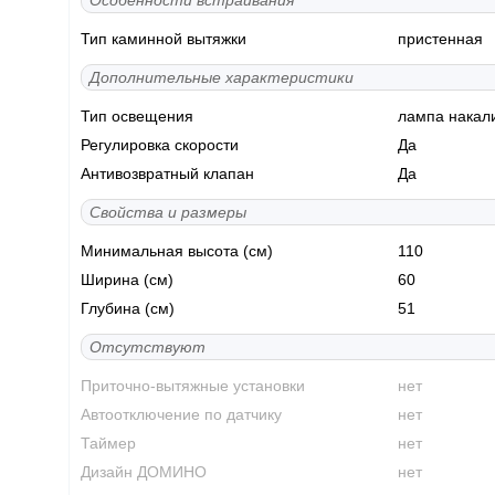
Особенности встраивания
Тип каминной вытяжки
пристенная
Дополнительные характеристики
Тип освещения
лампа накал
Регулировка скорости
Да
Антивозвратный клапан
Да
Свойства и размеры
Минимальная высота (см)
110
Ширина (см)
60
Глубина (см)
51
Отсутствуют
Приточно-вытяжные установки
нет
Автоотключение по датчику
нет
Таймер
нет
Дизайн ДОМИНО
нет