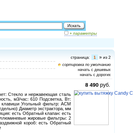
+ параметры
»
страница:
1
из 2
сортировка по умолчанию
начать с дешевых
начать с дорогих
8 490
руб.
вет: Стекло и нержавеющая сталь
ость, м3/час: 610 Подсветка, Вт:
х. клавиши Угольный фильтр: ACM
 отдельно) Диаметр экстрактора, мм
яция: есть Обратный клапан: есть
ллюминевые жировые фильтры: 2
Раздвижной короб: есть Обратный
е