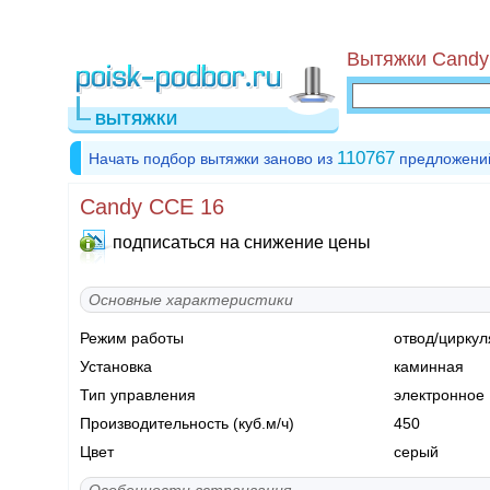
Вытяжки Candy
ВЫТЯЖКИ
110767
Начать подбор вытяжки заново из
предложени
Candy CCE 16
подписаться на снижение цены
Основные характеристики
Режим работы
отвод/циркул
Установка
каминная
Тип управления
электронное
Производительность (куб.м/ч)
450
Цвет
серый