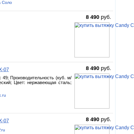
а Соло
8 490
руб.
8 490
руб.
X-07
 x 49; Производительность (куб. м/
ческий; Цвет: нержавеющая сталь;
.ru
8 490
руб.
X-07
.ru