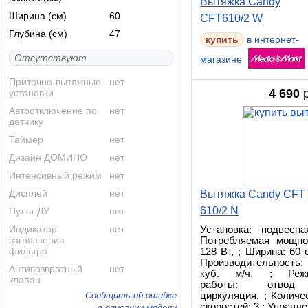
Вытяжка Candy
Ширина (см)
60
CFT610/2 W
Глубина (см)
47
купить
в интернет-
Отсутствуют
магазине
Приточно-вытяжные
нет
4 690
р
установки
Автоотключение по
нет
датчику
Таймер
нет
Дизайн ДОМИНО
нет
Интенсивный режим
нет
Дисплей
нет
Вытяжка Candy CFT
610/2 N
Пульт ДУ
нет
Индикатор
нет
Установка: подвесна
загрязнения
Потребляемая мощно
фильтра
128 Вт, ; Ширина: 60 с
Производительность:
Антивозвратный
нет
куб. м/ч, ; Реж
клапан
работы: отво
Сообщить об ошибке
циркуляция, ; Количе
скоростей: 3,; Управле
в описании модели