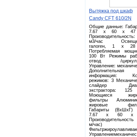
Вытяжка под шкаф
Candy CFT 610/2N
Общие данные: Габар
7.67 x 60 x 47
Производительность:
м3/час Освещен
галоген, 1 x 2
Потребляемая мощно
100 Вт Режимы раб
отвод /циркуля
Управление: механич
Дополнительная
информация: Ко
режимов: 3 Механиче
слайдер Диам
экстрактора: 12
Моющиеся жиро
фильтры Алюмини
жировые филь
Габариты (ВхШхГ) 
7.67 x 60 x
Производительность 
м/час) 1
Фильтржироулавлива
Управлениемеханичес