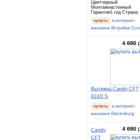
Цветчерный
Монтажнастенный
Гарантия1 год Страна
в интернет-
магазине Встройка Сол
4 690
р
Вытяжка Candy CFT
610/2 S
в интернет-
магазине Electroburg
4 690
р
Candy
CFT