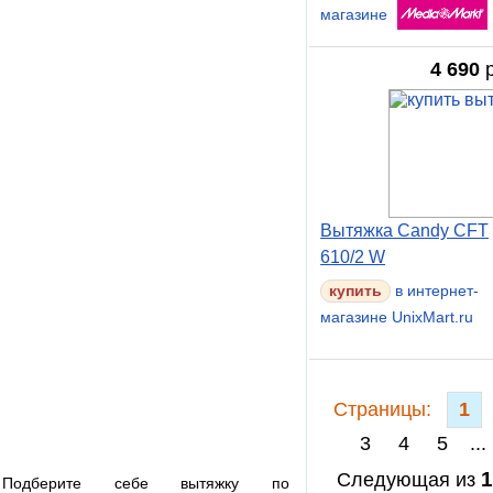
магазине
4 690
р
Вытяжка Candy CFT
610/2 W
в интернет-
магазине UnixMart.ru
Cтраницы:
1
3
4
5
...
1
Следующая из
Подберите себе вытяжку по