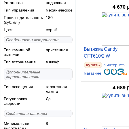
Установка
подвесная
4 670
р
Тип управления
механическое
Производительность
180
(куб.м/ч)
Цвет
серый
Особенности встраивания
Вытяжка Candy
Тип каминной
пристенная
вытяжки
CFT610/2 W
Тип встраивания
в шкаф
купить
в интернет-
Дополнительные
магазине
характеристики
Тип освещения
галогенная
4 689
р
лампа
Регулировка
Да
скорости
Свойства и размеры
Минимальная
8
высота (см)