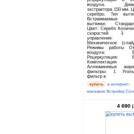
воздуха. Диам
экстрактора 150 мм. Ц
серебро. Тип вытя
Встраиваемые 
вытяжки: Стандарт
Цвет: Серебо Количе
скоростей: 3 
управления:
Механическое (слай
Режимы работы От
воздуха: Ес
Рецеркуляция: Е
Комплектация
Аллюминевые жиро
фильтры: 1 Уголь
фильтр в
в интернет-
магазине Встройка Сол
4 690
р