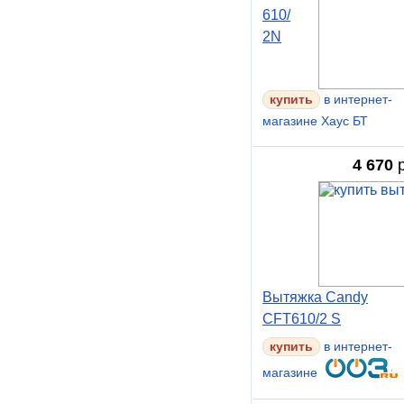
610/
2N
в интернет-
магазине Хаус БТ
4 670
р
Вытяжка Candy
CFT610/2 S
в интернет-
магазине