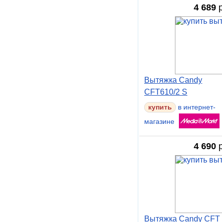
4 689
р
Вытяжка Candy
CFT610/2 S
в интернет-
магазине
4 690
р
Вытяжка Candy CFT