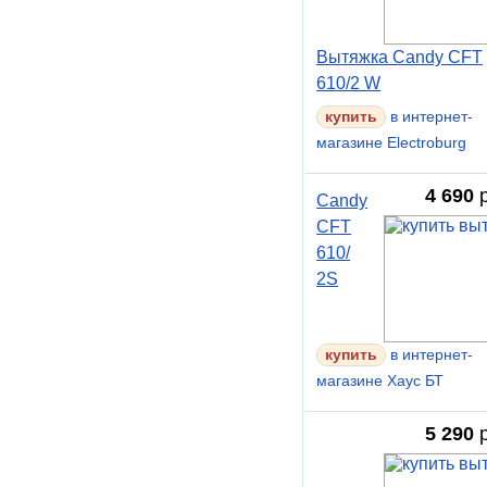
Вытяжка Candy CFT
610/2 W
в интернет-
магазине Electroburg
4 690
р
Candy
CFT
610/
2S
в интернет-
магазине Хаус БТ
5 290
р