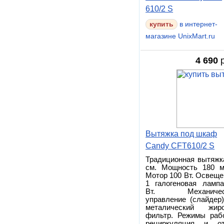
610/2 S
в интернет-
магазине UnixMart.ru
4 690
р
Вытяжка под шкаф
Candy CFT610/2 S
Традиционная вытяжк
см. Мощность 180 м
Мотор 100 Вт. Освеще
1 галогеновая ламп
Вт. Механичес
управление (слайдер)
металический жиро
фильтр. Режимы раб
рециркуляция и от