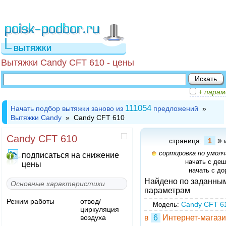
ВЫТЯЖКИ
Вытяжки Candy CFT 610 - цены
+ пара
111054
Начать подбор вытяжки заново из
предложений
»
Вытяжки Candy
» Candy CFT 610
Candy CFT 610
»
страница:
1
сортировка по умол
подписаться на снижение
начать с де
цены
начать с до
Найдено по заданны
Основные характеристики
параметрам
Режим работы
отвод/
Candy CFT 6
Модель:
циркуляция
воздуха
в
6
Интернет-магази