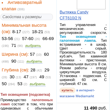
Антивозвратный
клапан
(306)
Вытяжка Candy
Свойства и размеры
CFT610/2 N
Минимальная высота
Тип управления -
механическое. С
(см):
8-17
18-21
(227)
(53)
регулировкой скорости.
Тип освещения -
53-56
57-60
66-69
(21)
(26)
галогенная лампа
. Тип
встраивания - в шкаф.
71
выбрать
(196)
(96)
Цвет - серый.
Производительность 180
Ширина (см):
57
60
(10)
куб.м/ч. Тип каминной
вытяжки - пристенная.
90
выбрать
(498)
(111)
Минимальная высота 8 см.
Режим работы - отвод/
Глубина (см):
28
29
(42)
циркуляция воздуха.
Установка - подвесная. С
30
47
49
(28)
(13)
(197)
(53)
шириной: 60 см. С
50
53
выбрать
глубиной: 47 см.
(284)
(2)
в интернет-
Тип освещения (подсветка)
магазине Mediamarkt
Преимущество
галогенных
ламп
состоит в том, что при
11 490
руб.
одинаковых с обычными