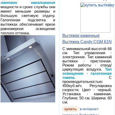
лампами накаливания
мощности и сроке службы они
имеют меньшие размеры и
большую световую отдачу.
Галогенная подсветка в
вытяжках обеспечивает яркое
равномерное освещение
теплого оттенка.
Вытяжки каминные
Вытяжка Candy CGM 61N
С минимальной высотой 66
см. Тип управления -
электронное. Тип каминной
вытяжки - пристенная.
Режим работы - отвод/
циркуляция воздуха.
Тип
освещения - галогенная
лампа
. С
производительностью:
450куб.м/ч. Регулировка
скорости. Цвет - черный.
Установка - каминная.
Глубина: 50 см. Ширина: 60
см.
в интернет-