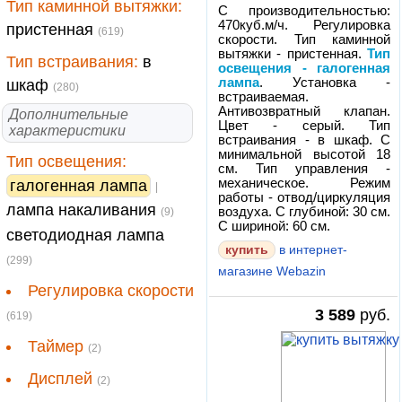
Тип каминной вытяжки:
С производительностью:
470куб.м/ч. Регулировка
пристенная
(619)
скорости. Тип каминной
вытяжки - пристенная.
Тип
Тип встраивания:
в
освещения - галогенная
лампа
. Установка -
шкаф
(280)
встраиваемая.
Антивозвратный клапан.
Дополнительные
Цвет - серый. Тип
характеристики
встраивания - в шкаф. С
минимальной высотой 18
Тип освещения:
см. Тип управления -
механическое. Режим
галогенная лампа
|
работы - отвод/циркуляция
лампа накаливания
воздуха. С глубиной: 30 см.
(9)
С шириной: 60 см.
светодиодная лампа
в интернет-
(299)
магазине Webazin
Регулировка скорости
3 589
руб.
(619)
Таймер
(2)
Дисплей
(2)