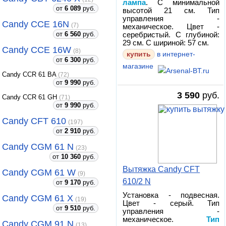
лампа
. С минимальной
от
6 089
руб.
высотой 21 см. Тип
управления -
Candy CCE 16N
(7)
механическое. Цвет -
от
6 560
руб.
серебристый. С глубиной:
29 см. С шириной: 57 см.
Candy CCE 16W
(8)
купить
в интернет-
от
6 300
руб.
магазине
Candy CCR 61 BA
(72)
от
9 990
руб.
3 590
руб.
Candy CCR 61 GH
(71)
от
9 990
руб.
Candy CFT 610
(197)
от
2 910
руб.
Candy CGM 61 N
(23)
от
10 360
руб.
Вытяжка Candy CFT
Candy CGM 61 W
(9)
610/2 N
от
9 170
руб.
Установка - подвесная.
Candy CGM 61 X
(19)
Цвет - серый. Тип
от
9 510
руб.
управления -
механическое.
Тип
Candy CGM 91 N
(13)