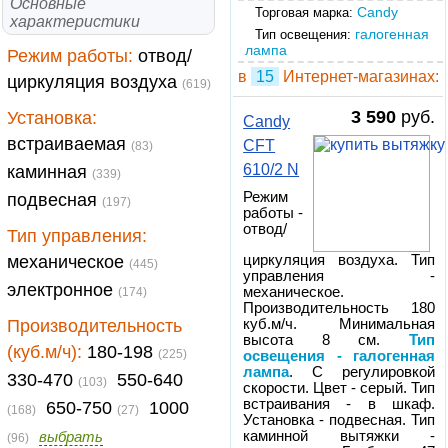
Основные
Candy
Торговая марка:
характеристики
галогенная
Тип освещения:
лампа
Режим работы:
отвод/
в
15
Интернет-магазинах:
циркуляция воздуха
(619)
3 590
руб.
Установка:
Candy
встраиваемая
CFT
(83)
610/2 N
каминная
(339)
Режим
подвесная
(197)
работы -
отвод/
Тип управления:
механическое
циркуляция воздуха. Тип
(445)
управления -
электронное
механическое.
(174)
Производительность 180
Производительность
куб.м/ч. Минимальная
высота 8 см.
Тип
(куб.м/ч):
180-198
(225)
освещения - галогенная
лампа
. С регулировкой
330-470
550-640
(103)
скорости. Цвет - серый. Тип
встраивания - в шкаф.
650-750
1000
(168)
(27)
Установка - подвесная. Тип
выбрать
каминной вытяжки -
(96)