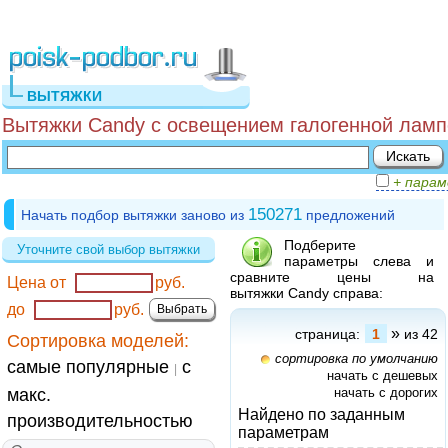
ВЫТЯЖКИ
Вытяжки Candy с освещением галогенной ламп
+ пара
150271
Начать подбор вытяжки заново из
предложений
Подберите
Уточните свой выбор вытяжки
параметры слева и
сравните цены на
Цена от
руб.
вытяжки Candy справа:
до
руб.
»
страница:
1
из 42
Сортировка моделей:
сортировка по умолчанию
самые популярные
с
|
начать с дешевых
макс.
начать с дорогих
Найдено по заданным
производительностью
параметрам