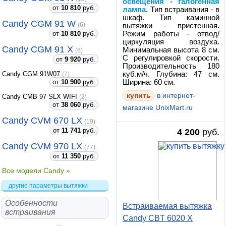
освещения - галогенная
от
10 810
руб.
лампа
. Тип встраивания - в
шкаф. Тип каминной
Candy CGM 91 W
(6)
вытяжки - пристенная.
от
10 810
руб.
Режим работы - отвод/
циркуляция воздуха.
Candy CGM 91 X
Минимальная высота 8 см.
(6)
С регулировкой скорости.
от
9 920
руб.
Производительность 180
Candy CGM 91W07
куб.м/ч. Глубина: 47 см.
(7)
от
10 900
руб.
Ширина: 60 см.
купить
в интернет-
Candy CMB 97 SLX WIFI
(2)
от
38 060
руб.
магазине UnixMart.ru
Candy CVM 670 LX
(19)
от
11 741
руб.
4 200
руб.
Candy CVM 970 LX
(77)
от
11 350
руб.
Все модели Candy »
другие параметры вытяжки
Особенности
Встраиваемая вытяжка
встраивания
Candy CBT 6020 X