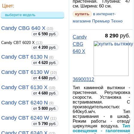
пристенная. Глубина: 47
Цвет:
см. Ширина: 60 см.
купить
в интернет-
выберите модель
магазине Премьер Техно
Candy CBG 640 X
(10)
от
6 590
руб.
8 290
руб.
Candy
Candy CBT 6020 X
(13)
CBG
от
4 200
руб.
640 X
Candy CBT 6130 N
(8)
от
4 620
руб.
Candy CBT 6130 W
(10)
от
4 680
руб.
36900312
Candy CBT 6130 X
Тип каминной вытяжки -
(10)
пристенная. Регулировка
от
4 680
руб.
скорости. Установка -
Candy CBT 6240 N
встраиваемая. С
(9)
производительностью:
от
5 800
руб.
640куб.м/ч. Тип
встраивания - в шкаф.
Candy CBT 6240 W
(11)
Режим работы - отвод/
от
5 790
руб.
циркуляция воздуха.
Тип
освещения - галогенная
Candy CBT 6240 X
(12)