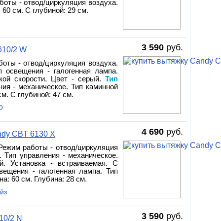
боты - отвод/циркуляция воздуха.
60 см. С глубиной: 29 см.
3 590
руб.
610/2 W
оты - отвод/циркуляция воздуха.
п освещения - галогенная лампа.
вкой скорости. Цвет - серый.
Тип
ния - механическое. Тип каминной
м. С глубиной: 47 см.
О
4 690
руб.
dy CBT 6130 X
 Режим работы - отвод/циркуляция
. Тип управления - механическое.
й. Установка - встраиваемая. С
вещения - галогенная лампа. Тип
а: 60 см. Глубина: 28 см.
йз
3 590
руб.
10/2 N