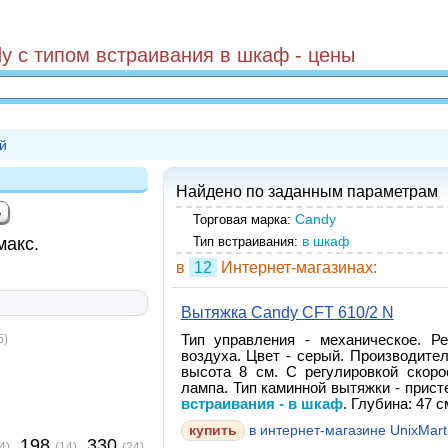
y с типом встраивания в шкаф - цены
й
Найдено по заданным параметрам
Candy
Торговая марка:
в шкаф
макс.
Тип встраивания:
в
12
Интернет-магазинах:
Вытяжка Candy CFT 610/2 N
5)
Тип управления - механическое. Р
воздуха. Цвет - серый. Производите
высота 8 см. С регулировкой скоро
лампа. Тип каминной вытяжки - прист
встраивания - в шкаф
. Глубина: 47 с
купить
в интернет-магазине UnixMart
198
330
4)
(14)
(24)