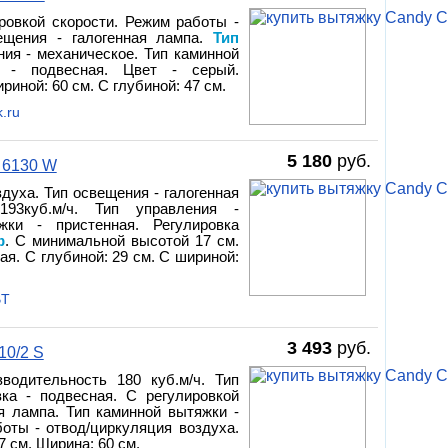
ровкой скорости. Режим работы -
вещения - галогенная лампа.
Тип
ния - механическое. Тип каминной
а - подвесная. Цвет - серый.
риной: 60 см. С глубиной: 47 см.
.ru
5 180
руб.
 6130 W
духа. Тип освещения - галогенная
193куб.м/ч. Тип управления -
жки - пристенная. Регулировка
ф
. С минимальной высотой 17 см.
ая. С глубиной: 29 см. С шириной:
BT
3 493
руб.
10/2 S
зводительность 180 куб.м/ч. Тип
вка - подвесная. С регулировкой
ая лампа. Тип каминной вытяжки -
боты - отвод/циркуляция воздуха.
 см. Ширина: 60 см.