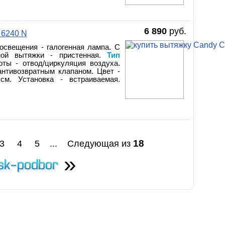
6 890
руб.
 6240 N
 освещения - галогенная лампа. С
нной вытяжки - пристенная.
Тип
оты - отвод/циркуляция воздуха.
антивозвратным клапаном. Цвет -
м. Установка - встраиваемая.
18
3
4
5
...
Следующая из
»