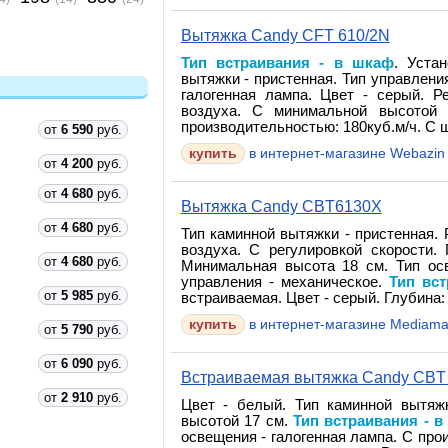
Вытяжка Candy CFT 610/2N
Тип встраивания - в шкаф
. Уста
вытяжки - пристенная. Тип управлени
галогенная лампа. Цвет - серый. Р
воздуха. С минимальной высотой 
производительностью: 180куб.м/ч. С ш
от
6 590
руб.
купить
в интернет-магазине Webazin
от
4 200
руб.
от
4 680
руб.
Вытяжка Candy CBT6130X
от
4 680
руб.
Тип каминной вытяжки - пристенная.
воздуха. С регулировкой скорости. 
от
4 680
руб.
Минимальная высота 18 см. Тип осв
управления - механическое.
Тип вс
от
5 985
руб.
встраиваемая. Цвет - серый. Глубина: 
купить
в интернет-магазине Mediama
от
5 790
руб.
от
6 090
руб.
Встраиваемая вытяжка Candy CBT
от
2 910
руб.
Цвет - белый. Тип каминной вытяж
высотой 17 см.
Тип встраивания - 
освещения - галогенная лампа. С про