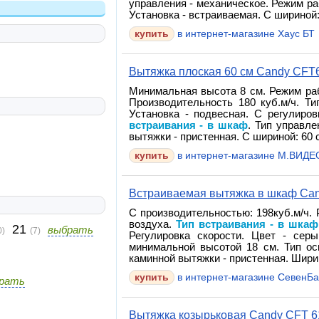
управления - механическое. Режим ра
Установка - встраиваемая. С шириной: 
в интернет-магазине Хаус БТ
Вытяжка плоская 60 см Candy CFT
Минимальная высота 8 см. Режим раб
Производительность 180 куб.м/ч. Ти
Установка - подвесная. С регулиро
встраивания - в шкаф
. Тип управле
вытяжки - пристенная. С шириной: 60 с
в интернет-магазине М.ВИДЕ
Встраиваемая вытяжка в шкаф Can
С производительностью: 198куб.м/ч.
воздуха.
Тип встраивания - в шкаф
21
выбрать
0)
(7)
Регулировка скорости. Цвет - серы
минимальной высотой 18 см. Тип ос
каминной вытяжки - пристенная. Ширин
в интернет-магазине СевенБа
рать
Вытяжка козырьковая Candy CFT 6