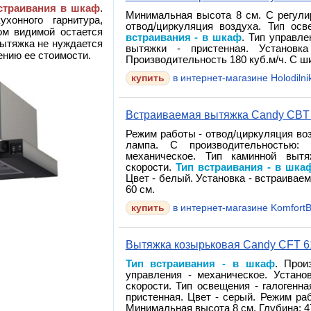
страивания в шкаф
.
Минимальная высота 8 см. С регули
хонного гарнитура,
отвод/циркуляция воздуха. Тип ос
ом видимой остается
встраивания - в шкаф
. Тип управле
вытяжка не нуждается
вытяжки - пристенная. Установк
ению ее стоимости.
Производительность 180 куб.м/ч. С ши
в интернет-магазине Holodilnik
Встраиваемая вытяжка Candy CBT
Режим работы - отвод/циркуляция воз
лампа. С производительностью: 
механическое. Тип каминной вытя
скорости.
Тип встраивания - в шка
Цвет - белый. Установка - встраиваем
60 см.
в интернет-магазине Komfort
Вытяжка козырьковая Candy CFT 6
Тип встраивания - в шкаф
. Прои
управления - механическое. Устано
скорости. Тип освещения - галогенн
пристенная. Цвет - серый. Режим ра
Минимальная высота 8 см. Глубина: 47