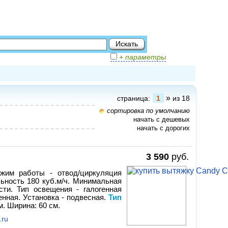
+ параметры
»
страница:
1
из 18
сортировка по умолчанию
начать с дешевых
начать с дорогих
3 590
руб.
ежим работы - отвод/циркуляция
льность 180 куб.м/ч. Минимальная
сти. Тип освещения - галогенная
енная. Установка - подвесная.
Тип
м. Ширина: 60 см.
.ru