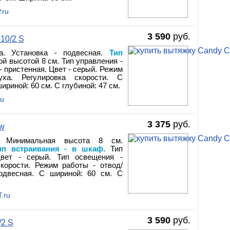
.ru
3 590
руб.
10/2 S
а. Установка - подвесная.
Тип
ой высотой 8 см. Тип управления -
- пристенная. Цвет - серый. Режим
уха. Регулировка скорости. С
ириной: 60 см. С глубиной: 47 см.
ru
3 375
руб.
2w
. Минимальная высота 8 см.
ип встраивания - в шкаф
. Тип
Цвет - серый. Тип освещения -
скорости. Режим работы - отвод/
подвесная. С шириной: 60 см. С
.ru
3 590
руб.
2 S