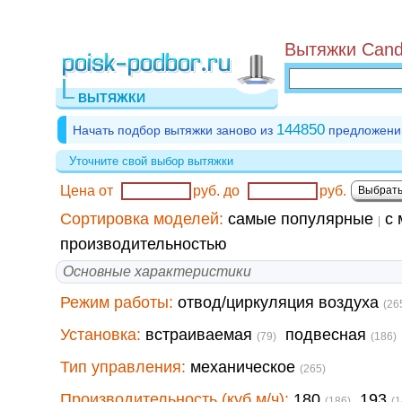
Вытяжки Cand
ВЫТЯЖКИ
144850
Начать подбор вытяжки заново из
предложени
Уточните свой выбор вытяжки
Цена от
руб.
до
руб.
Сортировка моделей:
самые популярные
с 
|
производительностью
Основные характеристики
Режим работы:
отвод/циркуляция воздуха
(26
Установка:
встраиваемая
подвесная
(79)
(186)
Тип управления:
механическое
(265)
Производительность (куб.м/ч):
180
193
(186)
(1