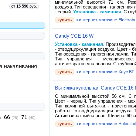
минимальной высотой 71 см. Реж
от
15 590
руб.
воздуха. Тип освещения - галогенная 
- серый.
Установка - каминная
. С глу
в интернет-магазине Electrob
Candy CCE 16 W
Установка - каминная
. Производител
- отвод/циркуляция воздуха. Цвет - 
Тип освещения - галогенная лампа. Т
Тип управления - механическое.
антивозвратным клапаном. С глубиной:
а накаливания
в интернет-магазине Хаус БТ
Вытяжка купольная Candy CCE 16 
С минимальной высотой 56 см. С пр
Цвет - черный. Тип управления - мех
Тип каминной вытяжки - пристенна
работы - отвод/циркуляция воздуха. 
Антивозвратный клапан. Ширина: 60 см
66
71
)
(28)
(40)
в интернет-магазине Holodilnik