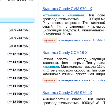
Вытяжка Candy CVM 970 LX
Установка - каминная
. Тип осве
производительностью: 1000куб.
Регулировка скорости. Тип каминно
серый. Тип управления - электр
от
5 744
руб.
циркуляция воздуха. С минимальной 
С глубиной: 50 см.
от
5 744
руб.
купить
в интернет-магазине UnixMart
от
8 490
руб.
Вытяжка Candy CCE 16 X
от
12 990
руб.
Режим работы - отвод/циркуляци
от
14 490
руб.
клапаном. Цвет - серый. Тип управ
каминная
. Минимальная высота 110 с
от
12 990
руб.
ч. С регулировкой скорости. Тип ос
каминной вытяжки - пристенная. Ширин
от
14 990
руб.
купить
в интернет-магазине Встройк
от
14 990
руб.
Вытяжка Candy CVM 970 LX
от
14 990
руб.
Антивозвратный клапан. Тип ками
от
12 990
руб.
производительностью: 1000куб.м/ч. 