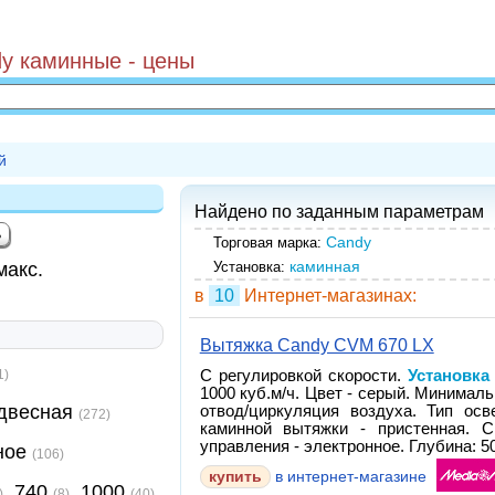
y каминные - цены
й
Найдено по заданным параметрам
Candy
Торговая марка:
каминная
макс.
Установка:
в
10
Интернет-магазинах:
Вытяжка Candy CVM 670 LX
1)
С регулировкой скорости.
Установка
1000 куб.м/ч. Цвет - серый. Минимал
двесная
отвод/циркуляция воздуха. Тип осв
(272)
каминной вытяжки - пристенная. С
управления - электронное. Глубина: 50
ное
(106)
купить
в интернет-магазине
740
1000
)
(8)
(40)