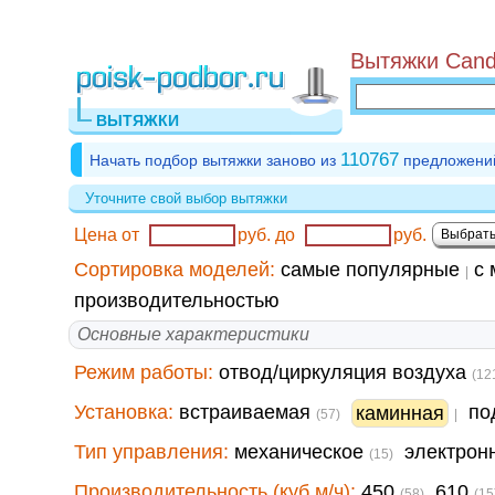
Вытяжки Cand
ВЫТЯЖКИ
110767
Начать подбор вытяжки заново из
предложени
Уточните свой выбор вытяжки
Цена от
руб.
до
руб.
Сортировка моделей:
самые популярные
с 
|
производительностью
Основные характеристики
Режим работы:
отвод/циркуляция воздуха
(12
Установка:
встраиваемая
по
каминная
(57)
|
Тип управления:
механическое
электрон
(15)
Производительность (куб.м/ч):
450
610
(58)
(15