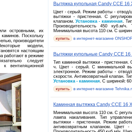
Вытяжка купольная Candy CCE 16 
Цвет - серый. Режим работы - отвод/
вытяжки - пристенная. С регулиров
клапаном.
Установка - каминная
. Ти
Производительность 450 куб.м/ч. 
ли островными, их
Минимальная высота 110 см. С шириной
 каминов. Поскольку
в интернет-магазине ONSHOP
белью, производители
екоторые модели,
тановятся настоящим
Вытяжки купольные Candy CCE 16 
па работают в режиме
язательно следует
Тип каминной вытяжки - пристенная. 
и к вентиляционной
ч. Цвет - серый. С минимальной вы
электронное. Режим работы - отвод/
скорости. Антивозвратный клапан. Ти
Установка - каминная
. С шириной: 60
в интернет-магазине Tehnika.
Каминная вытяжка Candy CCE 16 
Минимальная высота 110 см. С регули
лампа накаливания. Тип управлени
вытяжки - пристенная. Режим работ
антивозвратным клапаном. Цвет 
Производительность 450 куб.м/ч. Шири