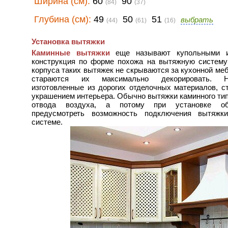
Ширина (см):
60
90
(84)
(37)
Глубина (см):
49
50
51
выбрать
(44)
(61)
(16)
Установка вытяжки
Каминные вытяжки
еще называют купольными и
конструкция по форме похожа на вытяжную систему
корпуса таких вытяжек не скрываются за кухонной ме
стараются их максимально декорировать. Н
изготовленные из дорогих отделочных материалов, с
украшением интерьера. Обычно вытяжки каминного ти
отвода воздуха, а потому при установке об
предусмотреть возможность подключения вытяжк
системе.