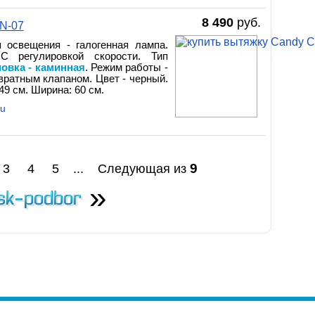
8 490
руб.
N-07
п освещения - галогенная лампа.
 С регулировкой скорости. Тип
новка - каминная
. Режим работы -
вратным клапаном. Цвет - черный.
9 см. Ширина: 60 см.
ru
9
3
4
5
...
Следующая из
»