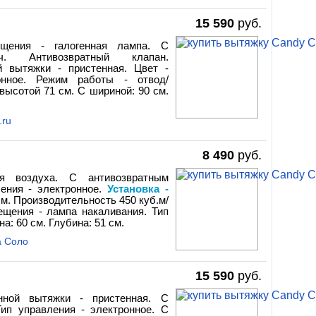
15 590
руб.
щения - галогенная лампа. С
м/ч. Антивозвратный клапан.
й вытяжки - пристенная. Цвет -
онное. Режим работы - отвод/
высотой 71 см. С шириной: 90 см.
.ru
8 490
руб.
я воздуха. С антивозвратным
ления - электронное.
Установка -
м. Производительность 450 куб.м/
вещения - лампа накаливания. Тип
а: 60 см. Глубина: 51 см.
а Соло
15 590
руб.
нной вытяжки - пристенная. С
Тип управления - электронное. С