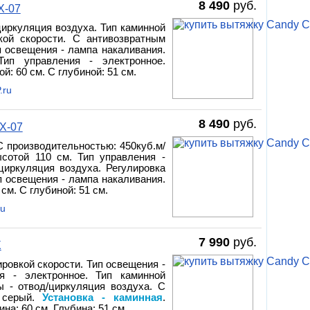
8 490
руб.
X-07
циркуляция воздуха. Тип каминной
кой скорости. С антивозвратным
п освещения - лампа накаливания.
Тип управления - электронное.
: 60 см. С глубиной: 51 см.
.ru
8 490
руб.
X-07
С производительностью: 450куб.м/
сотой 110 см. Тип управления -
циркуляция воздуха. Регулировка
п освещения - лампа накаливания.
 см. С глубиной: 51 см.
ru
7 990
руб.
X
ровкой скорости. Тип освещения -
я - электронное. Тип каминной
ы - отвод/циркуляция воздуха. С
- серый.
Установка - каминная
.
на: 60 см. Глубина: 51 см.