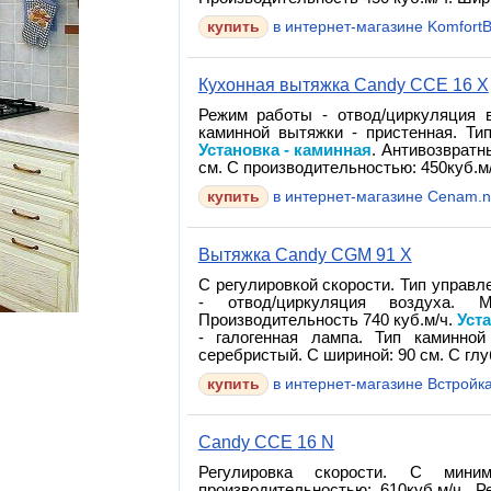
в интернет-магазине Komfort
Кухонная вытяжка Candy CCE 16 X
Режим работы - отвод/циркуляция в
каминной вытяжки - пристенная. Тип
Установка - каминная
. Антивозвратн
см. С производительностью: 450куб.м/
в интернет-магазине Cenam.n
Вытяжка Candy CGM 91 X
С регулировкой скорости. Тип управл
- отвод/циркуляция воздуха.
Производительность 740 куб.м/ч.
Уст
- галогенная лампа. Тип каминной
серебристый. С шириной: 90 см. С глу
в интернет-магазине Встройк
Candy CCE 16 N
Регулировка скорости. С мин
производительностью: 610куб.м/ч. 