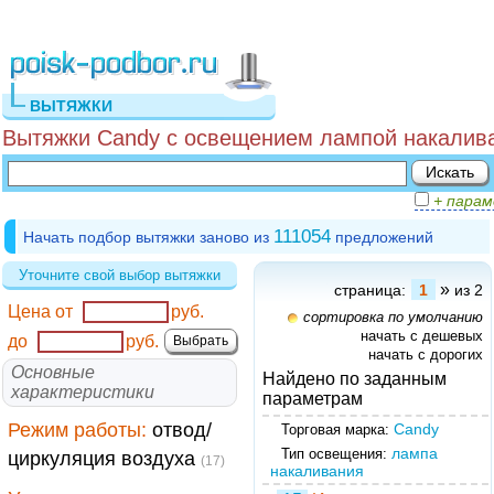
ВЫТЯЖКИ
Вытяжки Candy с освещением лампой накалива
+ пара
111054
Начать подбор вытяжки заново из
предложений
Уточните свой выбор вытяжки
»
страница:
1
из 2
Цена от
руб.
сортировка по умолчанию
начать с дешевых
до
руб.
начать с дорогих
Основные
Найдено по заданным
характеристики
параметрам
Режим работы:
отвод/
Candy
Торговая марка:
лампа
Тип освещения:
циркуляция воздуха
(17)
накаливания