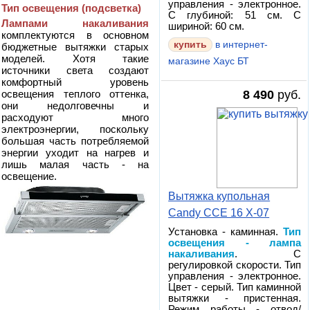
управления - электронное.
Тип освещения (подсветка)
С глубиной: 51 см. С
Лампами накаливания
шириной: 60 см.
комплектуются в основном
купить
в интернет-
бюджетные вытяжки старых
моделей. Хотя такие
магазине Хаус БТ
источники света создают
комфортный уровень
освещения теплого оттенка,
8 490
руб.
они недолговечны и
расходуют много
электроэнергии, поскольку
большая часть потребляемой
энергии уходит на нагрев и
лишь малая часть - на
освещение.
Вытяжка купольная
Candy CCE 16 X-07
Установка - каминная.
Тип
освещения - лампа
накаливания
. С
регулировкой скорости. Тип
управления - электронное.
Цвет - серый. Тип каминной
вытяжки - пристенная.
Режим работы - отвод/