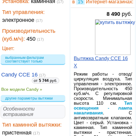
Установка:
каминная
в
15
Интернет-магазинах:
(17)
Тип управления:
8 490
руб.
электронное
(17)
Производительность
(куб.м/ч):
450
(17)
Цвет:
выбранным фильтрам
Вытяжка Candy CCE 16
соответствует только
X
Candy CCE 16
Режим работы - отвод/
(17)
циркуляция воздуха. Тип
от
5 744
руб.
управления - электронное.
Производительность 450
Все модели Candy »
куб.м/ч. С регулировкой
скорости. Минимальная
другие параметры вытяжки
высота 110 см.
Тип
освещения - лампа
Особенности
накаливания
. С
встраивания
антивозвратным клапаном.
Цвет - серый. Установка -
Тип каминной вытяжки:
каминная. Тип каминной
пристенная
вытяжки - пристенная.
(17)