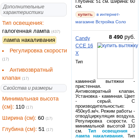
Глубина: 51 см. Ширина: 60
см.
Дополнительные
характеристики
купить
в интернет-
магазине Встройка Соло
Тип освещения:
галогенная лампа
(437)
8 490
руб.
Candy
лампа накаливания
CCE 16
Регулировка скорости
X
(17)
Тип
Антивозвратный
клапан
(17)
каминной вытяжки -
пристенная.
Свойства и размеры
Антивозвратный клапан.
Установка - каминная. Цвет
Минимальная высота
- серый. С
(см):
110
производительностью:
(17)
450куб.м/ч. Режим работы -
отвод/циркуляция воздуха.
Ширина (см):
60
(17)
Регулировка скорости. С
минимальной высотой 110
Глубина (см):
51
(17)
см.
Тип освещения -
лампа накаливания
. Тип